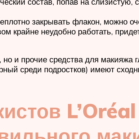
еский состав, попав на слизистую, 
еплотно закрывать флакон, можно оче
твом крайне неудобно работать, приде
 но и прочие средства для макияжа г
рный среди подростков) имеют сходн
истов L’Oréal
вильного мак