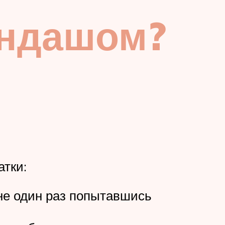
андашом?
атки:
 не один раз попытавшись