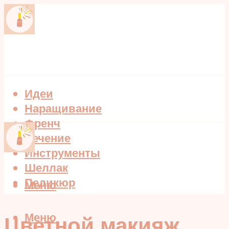
Идеи
Наращивание
Френч
Лечение
Инструменты
Шеллак
Педикюр
Меню
Меню
Цветной макияж,