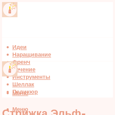
Идеи
Наращивание
Френч
Лечение
Инструменты
Шеллак
Педикюр
Меню
Меню
Стрижка Эльф-