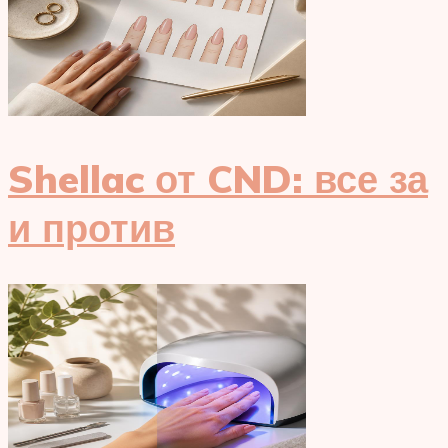
Shellac от CND: все за
и против