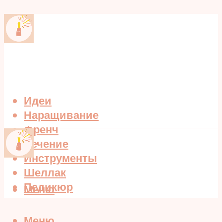
Идеи
Наращивание
Френч
Лечение
Инструменты
Шеллак
Педикюр
Меню
Меню