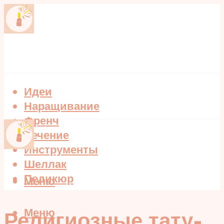
Идеи
Наращивание
Френч
Лечение
Инструменты
Шеллак
Педикюр
Меню
Меню
Религиозные тату-