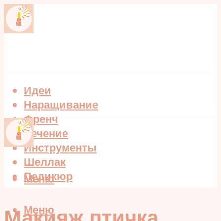
Идеи
Наращивание
Френч
Лечение
Инструменты
Шеллак
Педикюр
Меню
Меню
Макияж птичка,