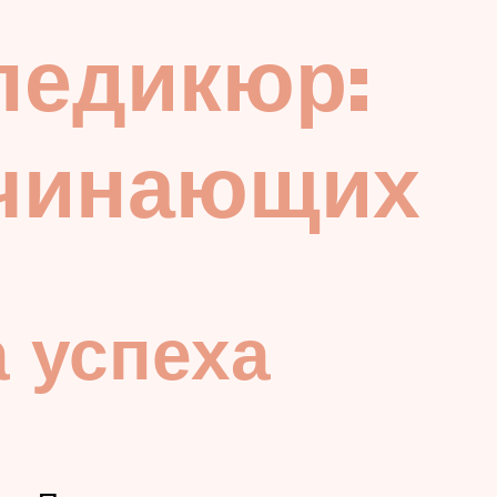
педикюр:
ачинающих
 успеха