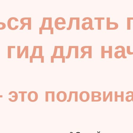
ься делать 
 гид для н
 это половина