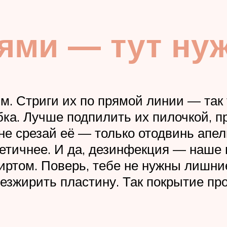
тями — тут ну
тям. Стриги их по прямой линии — та
бка. Лучше подпилить их пилочкой, 
 не срезай её — только отодвинь апе
тетичнее. И да, дезинфекция — наше
пиртом. Поверь, тебе не нужны лишни
безжирить пластину. Так покрытие пр