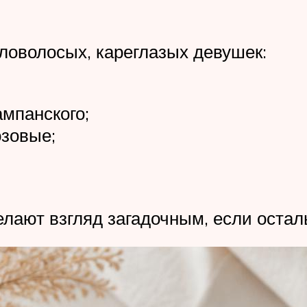
ловолосых, кареглазых девушек:
ампанского;
озовые;
елают взгляд загадочным, если оста