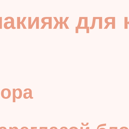
акияж для 
бора