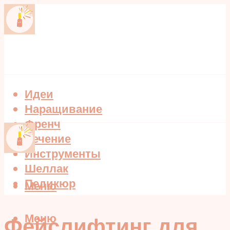
Идеи
Наращивание
Френч
Лечение
Инструменты
Шеллак
Педикюр
Меню
Меню
Фейслифтинг для