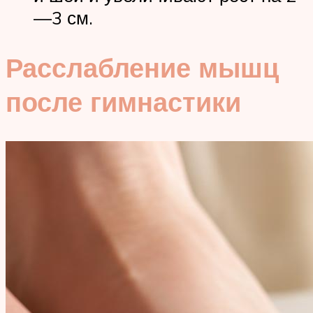
—3 см.
Расслабление мышц
после гимнастики