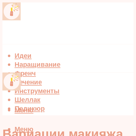
Идеи
Наращивание
Френч
Лечение
Инструменты
Шеллак
Педикюр
Меню
Меню
Вариации макияжа