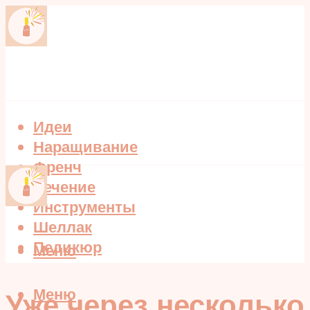
Идеи
Наращивание
Френч
Лечение
Инструменты
Шеллак
Педикюр
Меню
Меню
Уже через несколько