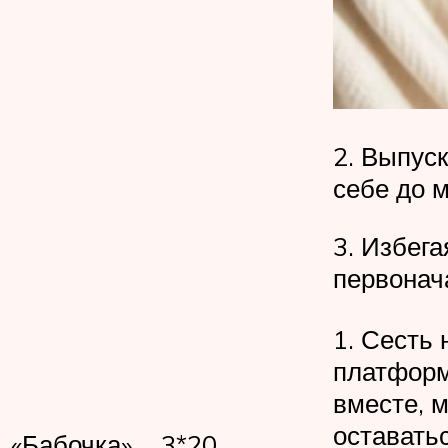
2. Выпуск
себе до м
3. Избег
первонач
1. Сесть
платформ
вместе, 
оставать
«Бабочка»
3*20