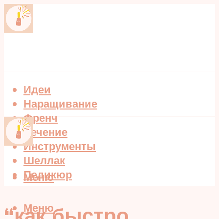
Идеи
Наращивание
Френч
Лечение
Инструменты
Шеллак
Педикюр
Меню
Меню
“как быстро