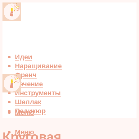
Идеи
Наращивание
Френч
Лечение
Инструменты
Шеллак
Педикюр
Меню
Меню
Круговая