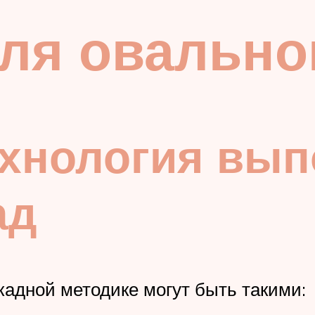
ля овально
ехнология вы
ад
кадной методике могут быть такими: