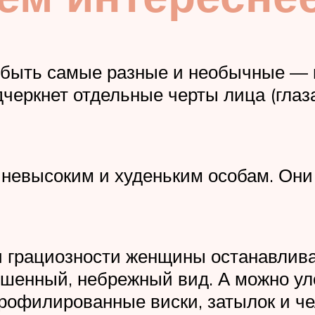
т быть самые разные и необычные — 
черкнет отдельные черты лица (глаза
 невысоким и худеньким особам. Они
и грациозности женщины останавлива
ошенный, небрежный вид. А можно ул
офилированные виски, затылок и чел