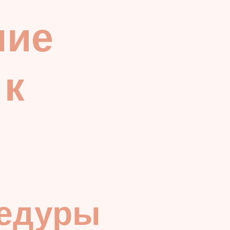
ние
 к
цедуры