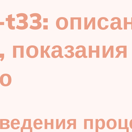
-t33: описа
 показания
ю
оведения про