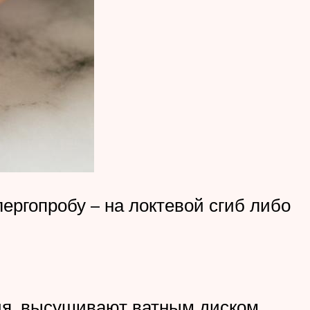
ергопробу – на локтевой сгиб либо
ия, высушивают ватным диском.