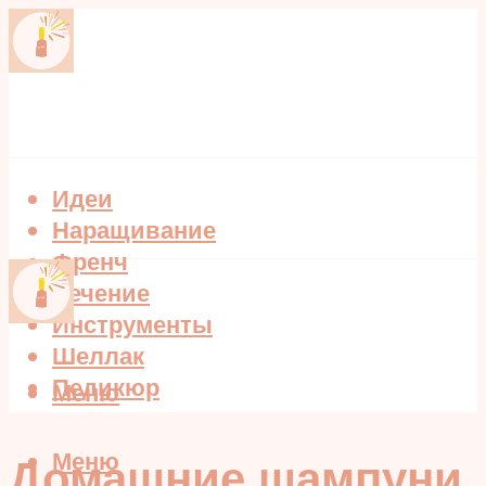
Идеи
Наращивание
Френч
Лечение
Инструменты
Шеллак
Педикюр
Меню
Меню
Домашние шампуни