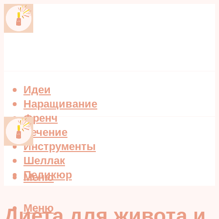
Идеи
Наращивание
Френч
Лечение
Инструменты
Шеллак
Педикюр
Меню
Меню
Диета для живота и