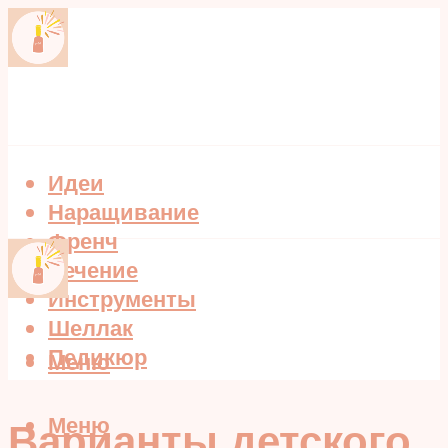
Идеи
Наращивание
Френч
Лечение
Инструменты
Шеллак
Педикюр
Меню
Меню
Варианты детского