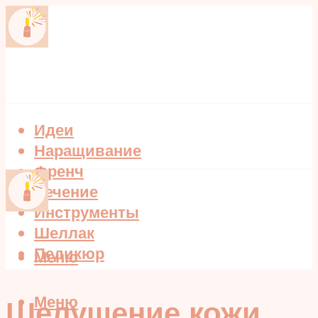
Идеи
Наращивание
Френч
Лечение
Инструменты
Шеллак
Педикюр
Меню
Меню
Шелушение кожи