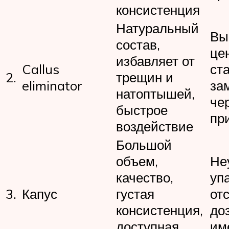
консистенция
Натуральный
Вы
состав,
це
избавляет от
Callus
ст
2.
трещин и
eliminator
за
натоптышей,
че
быстрое
пр
воздействие
Большой
объем,
Не
качество,
уп
3.
Капус
густая
от
консистенция,
доз
доступная
им