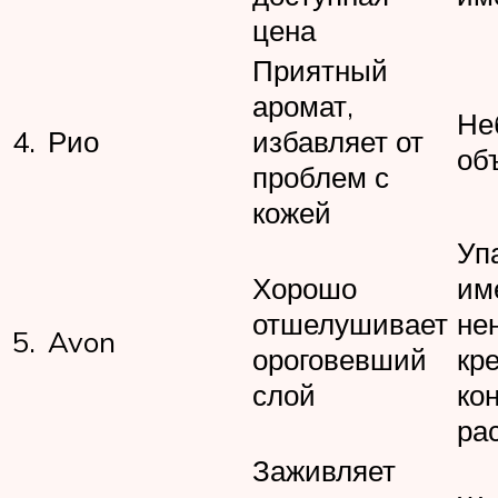
цена
Приятный
аромат,
Не
4.
Рио
избавляет от
об
проблем с
кожей
Уп
Хорошо
им
отшелушивает
не
5.
Avon
ороговевший
кр
слой
ко
ра
Заживляет