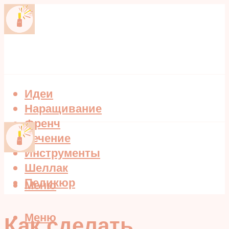
Идеи
Наращивание
Френч
Лечение
Инструменты
Шеллак
Педикюр
Меню
Меню
Как сделать