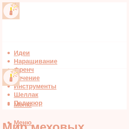
Идеи
Наращивание
Френч
Лечение
Инструменты
Шеллак
Педикюр
Меню
Меню
Мир меховых