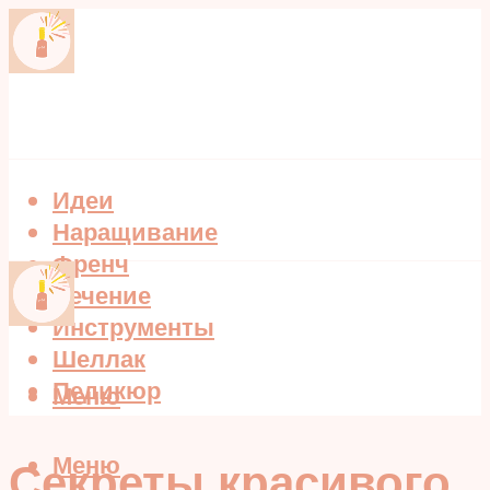
Идеи
Наращивание
Френч
Лечение
Инструменты
Шеллак
Педикюр
Меню
Меню
Секреты красивого