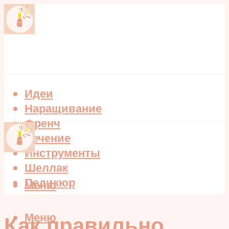
Идеи
Наращивание
Френч
Лечение
Инструменты
Шеллак
Педикюр
Меню
Меню
Как правильно