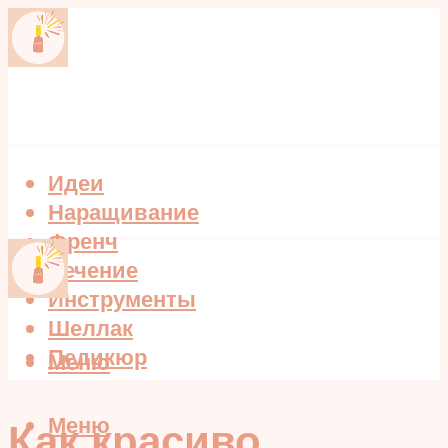
Идеи
Наращивание
Френч
Лечение
Инструменты
Шеллак
Педикюр
Меню
Меню
Как красиво