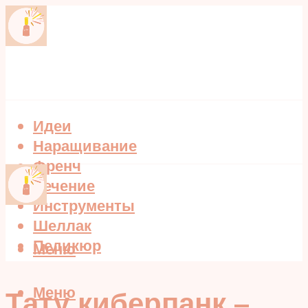
Идеи
Наращивание
Френч
Лечение
Инструменты
Шеллак
Педикюр
Меню
Меню
Тату киберпанк –