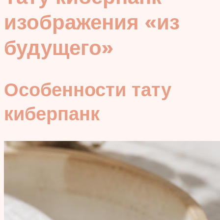
изображения «из
будущего»
Особенности тату
киберпанк