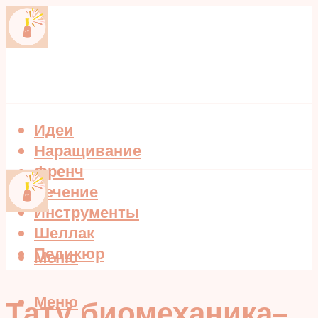
Идеи
Наращивание
Френч
Лечение
Инструменты
Шеллак
Педикюр
Меню
Меню
Тату биомеханика–