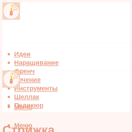
Идеи
Наращивание
Френч
Лечение
Инструменты
Шеллак
Педикюр
Меню
Меню
Стрижка