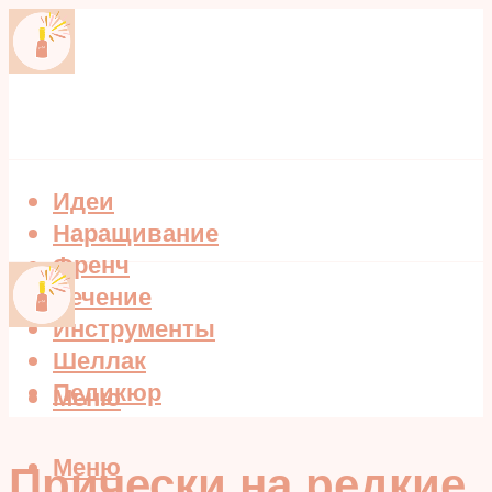
Идеи
Наращивание
Френч
Лечение
Инструменты
Шеллак
Педикюр
Меню
Меню
Прически на редкие