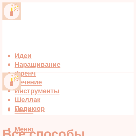
Идеи
Наращивание
Френч
Лечение
Инструменты
Шеллак
Педикюр
Меню
Меню
Все способы