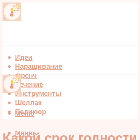
Идеи
Наращивание
Френч
Лечение
Инструменты
Шеллак
Педикюр
Меню
Меню
Какой срок годности