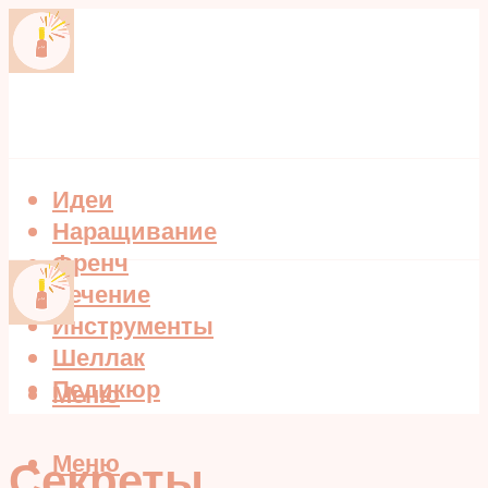
Идеи
Наращивание
Френч
Лечение
Инструменты
Шеллак
Педикюр
Меню
Меню
Секреты