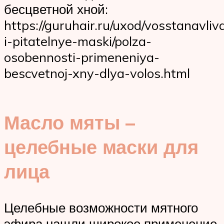
бесцветной хной:
https://guruhair.ru/uxod/vosstanavli
i-pitatelnye-maski/polza-
osobennosti-primeneniya-
bescvetnoj-xny-dlya-volos.html
Масло мяты –
целебные маски для
лица
Целебные возможности мятного
эфира нашли широкое применение