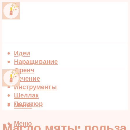
Идеи
Наращивание
Френч
Лечение
Инструменты
Шеллак
Педикюр
Меню
Меню
Масло мяты: польза