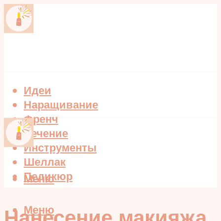
Идеи
Наращивание
Френч
Лечение
Инструменты
Шеллак
Педикюр
Меню
Меню
Нанесение макияжа