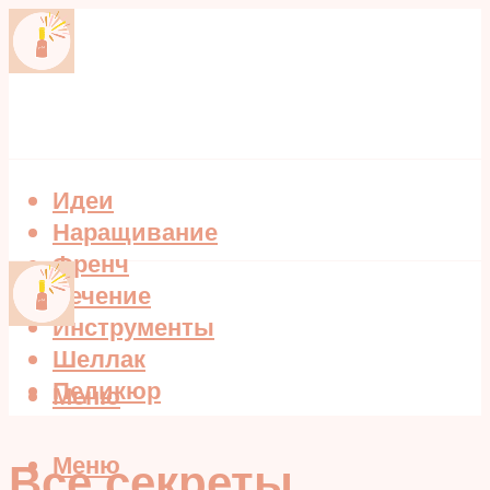
Идеи
Наращивание
Френч
Лечение
Инструменты
Шеллак
Педикюр
Меню
Меню
Все секреты