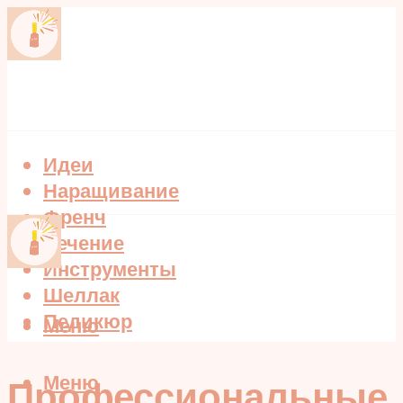
Идеи
Наращивание
Френч
Лечение
Инструменты
Шеллак
Педикюр
Меню
Меню
Профессиональные