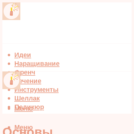
Идеи
Наращивание
Френч
Лечение
Инструменты
Шеллак
Педикюр
Меню
Меню
Основы