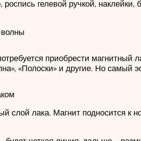
 роспись гелевой ручкой, наклейки, 
-волны
 потребуется приобрести магнитный л
на», «Полоски» и другие. Но самый э
аком
ый слой лака. Магнит подносится к н
– будет четкая линия, дальше – разм