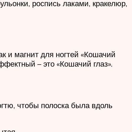
бульонки, роспись лаками, кракелюр,
ак и магнит для ногтей «Кошачий
ффектный – это «Кошачий глаз».
огтю, чтобы полоска была вдоль
ытая.