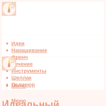
Идеи
Наращивание
Френч
Лечение
Инструменты
Шеллак
Педикюр
Меню
Меню
Идеальный