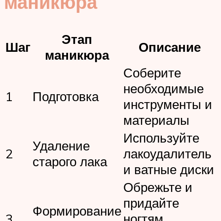
маникюра
Этап
Шаг
Описание
маникюра
Соберите
необходимые
1
Подготовка
инструменты и
материалы
Используйте
Удаление
2
лакоудалитель
старого лака
и ватные диски
Обрежьте и
придайте
Формирование
3
ногтям