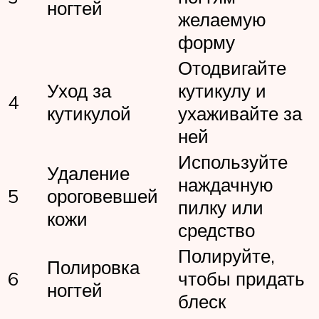
ногтей
желаемую
форму
Отодвигайте
Уход за
кутикулу и
4
кутикулой
ухаживайте за
ней
Используйте
Удаление
наждачную
5
ороговевшей
пилку или
кожи
средство
Полируйте,
Полировка
6
чтобы придать
ногтей
блеск