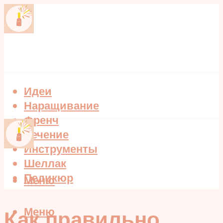
Идеи
Наращивание
Френч
Лечение
Инструменты
Шеллак
Педикюр
Меню
Меню
Как правильно