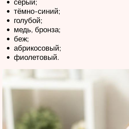
серый;
тёмно-синий;
голубой;
медь, бронза;
беж;
абрикосовый;
фиолетовый.