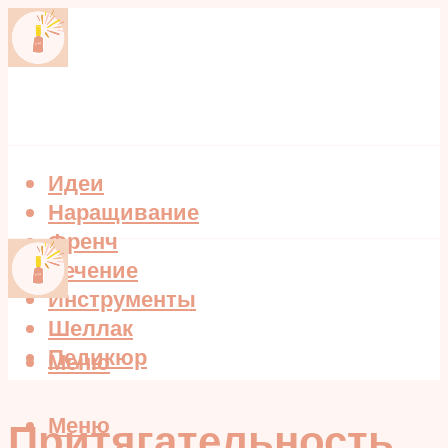
Идеи
Наращивание
Френч
Лечение
Инструменты
Шеллак
Педикюр
Меню
Меню
Притягательность