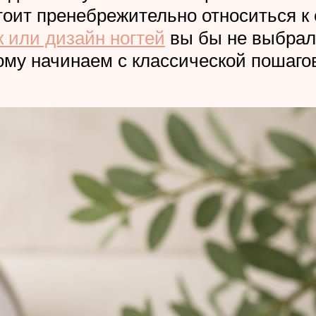
стоит пренебрежительно относиться к
к или дизайн ногтей
вы бы не выбрали
ому начинаем с классической пошаго