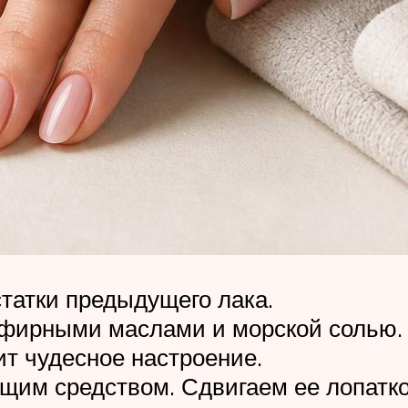
татки предыдущего лака.
эфирными маслами и морской солью. 
ит чудесное настроение.
им средством. Сдвигаем ее лопатко