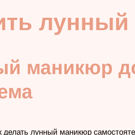
ить лунный
ый маникюр д
ема
к делать лунный маникюр самостояте