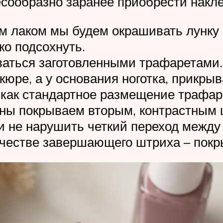
есообразно заранее приобрести накл
ким лаком мы будем окрашивать лунку
о подсохнуть.
ваться заготовленными трафаретами.
ре, а у основания ноготка, прикрыва
как стандартное размещение трафаре
ны покрываем вторым, контрастным 
 и не нарушить четкий переход между
ачестве завершающего штриха – пок