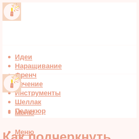
Идеи
Наращивание
Френч
Лечение
Инструменты
Шеллак
Педикюр
Меню
Меню
Как подчеркнуть