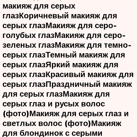
макияж для серых
глаз
Коричневый макияж для
серых глаз
Макияж для серо-
голубых глаз
Макияж для серо-
зеленых глаз
Макияж для темно-
серых глаз
Темный макияж для
серых глаз
Яркий макияж для
серых глаз
Красивый макияж для
серых глаз
Праздничный макияж
для серых глаз
Макияж для
серых глаз и русых волос
(фото)
Макияж для серых глаз и
светлых волос (фото)
Макияж
для блондинок с серыми