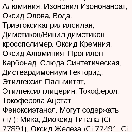
Алюминия, Изононил Изононаноат,
Оксид Олова, Вода,
Триэтоксикаприлилсилан,
Диметикон/Винил диметикон
кроссполимер, Оксид Кремния,
Оксид Алюминия, Пропилен
Карбонад, Слюда Синтетическая,
Дистеардимониум Гекторид,
Этилгексил Пальмитат,
Этилгексилглицерин, Токоферол,
Токоферола Ацетат,
Феноксиэтанол. Могут содержать
(+/-): Мика, Диоксид Титана (Ci
77891), Оксид Железа (Ci 77491, Ci