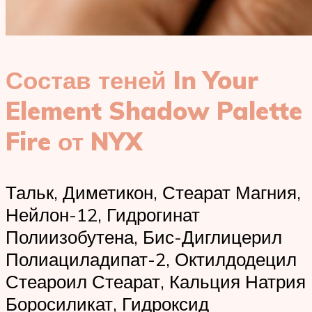
Состав теней In Your
Element Shadow Palette
Fire от NYX
Тальк, Диметикон, Стеарат Магния,
Нейлон-12, Гидрогинат
Полиизобутена, Бис-Диглицерил
Полиациладипат-2, Октилдодецил
Стеароил Стеарат, Кальция Натрия
Боросиликат, Гидроксид