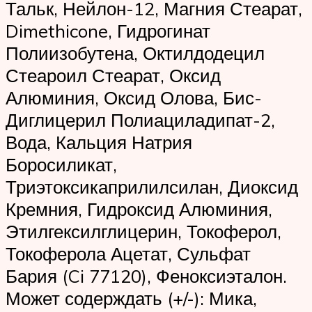
Тальк, Нейлон-12, Магния Стеарат,
Dimethicone, Гидрогинат
Полиизобутена, Октилдодецил
Стеароил Стеарат, Оксид
Алюминия, Оксид Олова, Бис-
Диглицерил Полиациладипат-2,
Вода, Кальция Натрия
Боросиликат,
Триэтоксикаприлилсилан, Диоксид
Кремния, Гидроксид Алюминия,
Этилгексилглицерин, Токоферол,
Токоферола Ацетат, Сульфат
Бария (Ci 77120), Феноксиэталон.
Может содерждать (+/-): Мика,