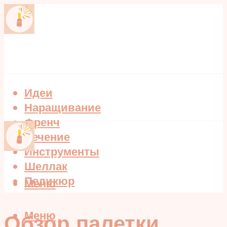
Идеи
Наращивание
Френч
Лечение
Инструменты
Шеллак
Педикюр
Меню
Меню
Обзор палетки