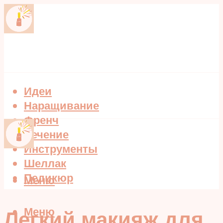
Идеи
Наращивание
Френч
Лечение
Инструменты
Шеллак
Педикюр
Меню
Меню
Легкий макияж для