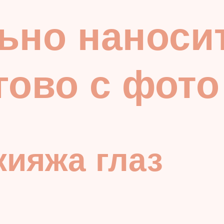
ьно наносит
гово с фото
ияжа глаз