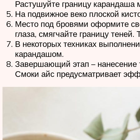
Растушуйте границу карандаша м
На подвижное веко плоской кист
Место под бровями оформите све
глаза, смягчайте границу теней.
В некоторых техниках выполнен
карандашом.
Завершающий этап – нанесение т
Смоки айс предусматривает эфф