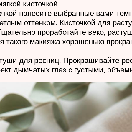
ягкой кисточкой.
очкой нанесите выбранные вами темн
тлым оттенком. Кисточкой для расту
 Тщательно проработайте веко, расту
ия такого макияжа хорошенько прок
уши для ресниц. Прокрашивайте ресн
ект дымчатых глаз с густыми, объе