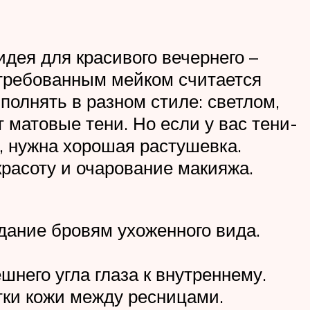
дея для красивого вечернего –
стребованным мейком считается
олнять в разном стиле: светлом,
матовые тени. Но если у вас тени-
, нужна хорошая растушевка.
красоту и очарование макияжа.
дание бровям ухоженного вида.
него угла глаза к внутреннему.
тки кожи между ресницами.