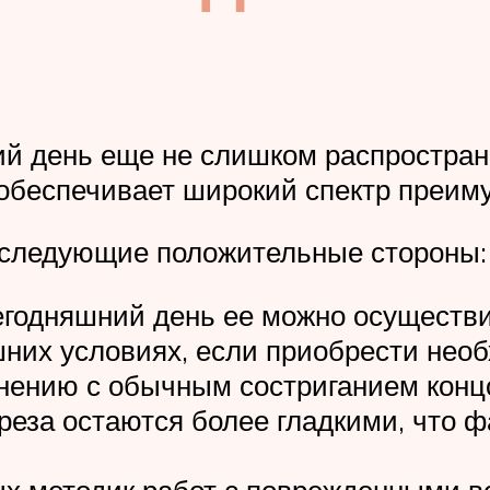
й день еще не слишком распростране
 обеспечивает широкий спектр преим
 следующие положительные стороны:
сегодняшний день ее можно осуществ
шних условиях, если приобрести нео
нению с обычным состриганием конц
реза остаются более гладкими, что 
ых методик работ с поврежденными 