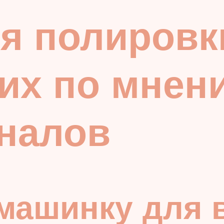
я полировк
ших по мнен
налов
машинку для 