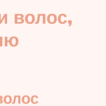
и волос,
ию
волос