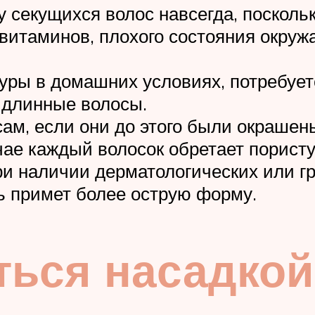
секущихся волос навсегда, посколь
и витаминов, плохого состояния окр
уры в домашних условиях, потребует
 длинные волосы.
ам, если они до этого были окраше
чае каждый волосок обретает порист
и наличии дерматологических или гр
нь примет более острую форму.
ться насадкой