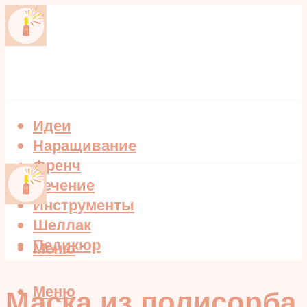
Идеи
Наращивание
Френч
Лечение
Инструменты
Шеллак
Педикюр
Меню
Меню
Маска из полисорба