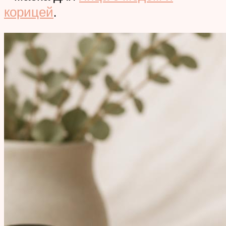
корицей
.