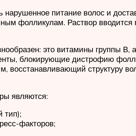
ь нарушенное питание волос и дост
ным фолликулам. Раствор вводится п
знообразен: это витамины группы В, 
менты, блокирующие дистрофию фолли
зим, восстанавливающий структуру 
ры являются:
 тип);
тресс-факторов;