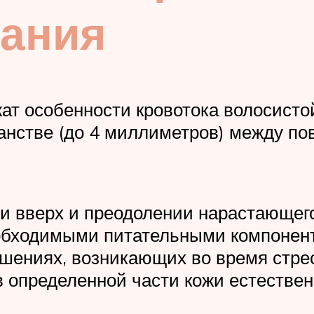
зания
ат особенности кровотока волосисто
ранстве (до 4 миллиметров) между п
и вверх и преодолении нарастающего
обходимыми питательными компонент
шениях, возникающих во время стрес
 в определенной части кожи естеств