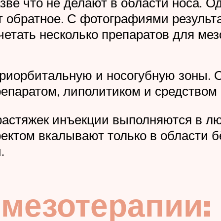
зве что не делают в области носа. О
т обратное. С фотографиями результа
етать несколько препаратов для мез
ериорбитальную и носогубную зоны. 
паратом, липолитиком и средством 
растяжек инъекции выполняются в лю
ктом вкалывают только в области бё
.
мезотерапии: 