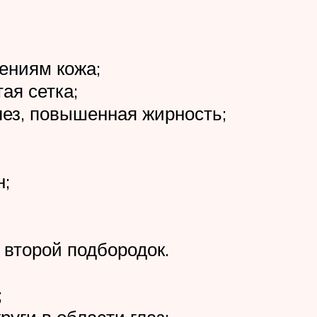
жениям кожа;
ая сетка;
ез, повышенная жирность;
н;
, второй подбородок.
;
руги в области глаз;