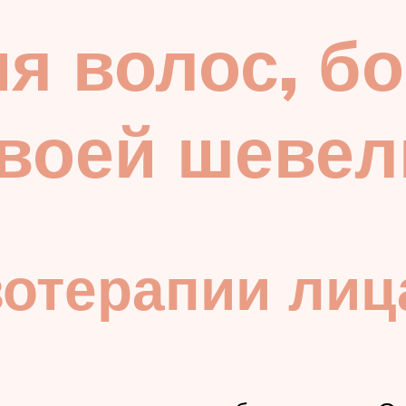
я волос, бо
своей шеве
отерапии лица