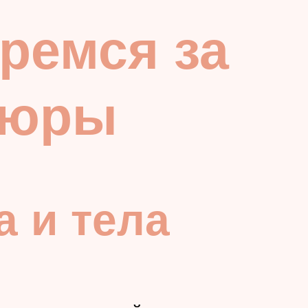
ремся за
люры
 и тела