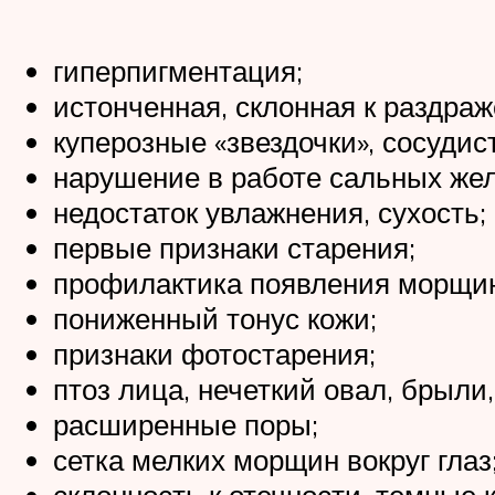
гиперпигментация;
истонченная, склонная к раздра
куперозные «звездочки», сосудист
нарушение в работе сальных жел
недостаток увлажнения, сухость;
первые признаки старения;
профилактика появления морщи
пониженный тонус кожи;
признаки фотостарения;
птоз лица, нечеткий овал, брыли
расширенные поры;
сетка мелких морщин вокруг глаз
склонность к отечности, темные к