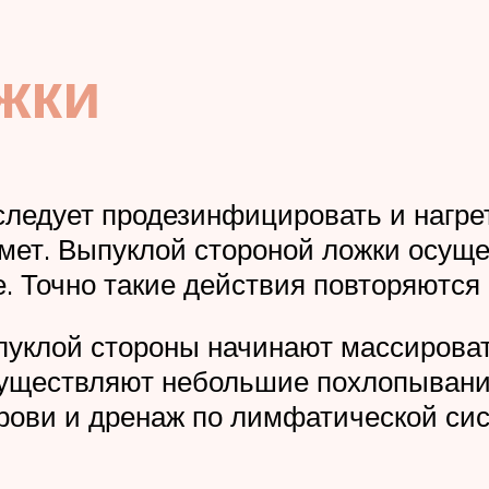
жки
ледует продезинфицировать и нагрет
ет. Выпуклой стороной ложки осущес
е. Точно такие действия повторяются 
уклой стороны начинают массировать
Осуществляют небольшие похлопывани
крови и дренаж по лимфатической сис