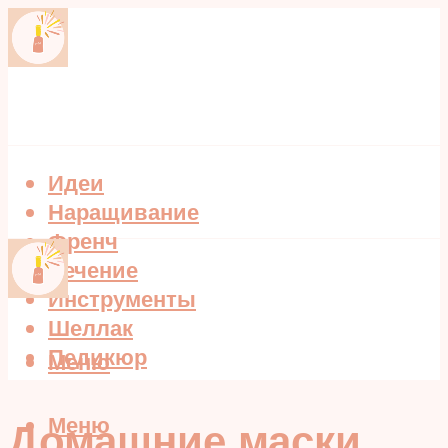
Идеи
Наращивание
Френч
Лечение
Инструменты
Шеллак
Педикюр
Меню
Меню
Домашние маски